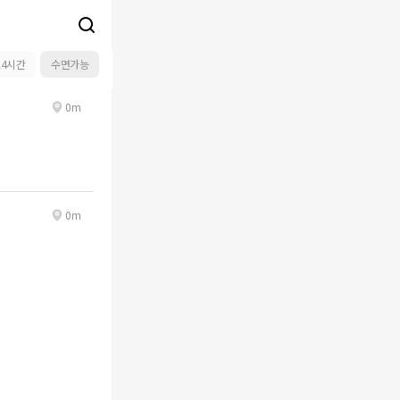
24시간
수면가능
0m
0m