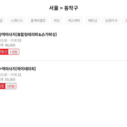
서울 > 동작구
샵
스웨디시
홈케어출장
왁싱
에스테틱
베트남
남관리사
당역마사지(휴힐링테라피&슈가왁싱)
10.00
리뷰
53
저가
40,000
간할인
1만원
수역마사지(하이테라피)
10.00
리뷰
22
저가
50,000
방문
5천원