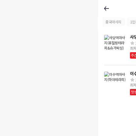
한국마사지
타이마사지
중국마사지
1인
사
최
주
이
최
첫