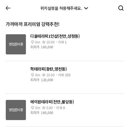
위치설정을 허용해주세요.
가까마까 프리미엄 강력추천!
디올테라피1인샵(천안,성정동)
0m
10.00
리뷰
1
영업준비중
최저가
160,000
헉테라피(동탄,영천동)
0m
10.00
리뷰
253
최저가
120,000
에이원테라피(천안,불당동)
0m
0.00
리뷰
0
영업준비중
최저가
160,000