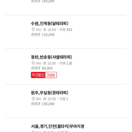
최저가
160,000
수원,인계동(달테라피)
0m
10.00
리뷰
302
최저가
110,000
동탄,반송동(샤넬테라피)
0m
10.00
리뷰
120
최저가
90,000
주간할인
2만원
원주,무실동(꽃테라피)
0m
10.00
리뷰
1
최저가
150,000
서울,경기,인천(홈타이)무아지경