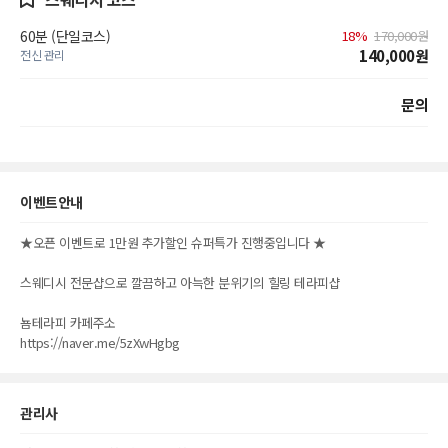
60분 (단일코스)
18%
170,000원
140,000원
전신 관리
문의
이벤트안내
★오픈 이벤트로 1만원 추가할인 슈퍼특가 진행중입니다 ★
스웨디시 전문샵으로 깔끔하고 아늑한 분위기의 힐링 테라피샵
뇸테라피 카페주소
https://naver.me/5zXwHgbg
관리사