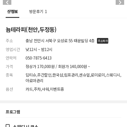
샵정보
방문후기
1
뇸테라피(천안,두정동)
주소
충남 천안시 서북구 오성로 55 태운빌딩 4층
주소복사
영업시간
낮12시 ~ 밤12시
연락처
050-7875-6413
가격
정상가 170,000원 / 회원가 140,000원 ~
종목
딥티슈,주간할인,한국샵,림프관리,센슈얼,로미로미,스웨디시,
아로마관리
옵션
카드,주차,샤워,이벤트중
프로그램
스웨디시 코스