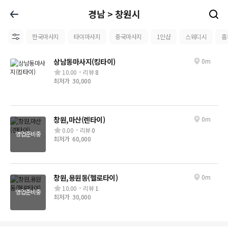
경남 > 창원시
한국마사지
타이마사지
중국마사지
1인샵
스웨디시
홈
상남동마사지(킹타이)
0m
10.00
리뷰
8
최저가
30,000
창원,마산(렌타이)
0m
0.00
리뷰
0
영업준비중
최저가
60,000
창원,용원동(헬로타이)
0m
10.00
리뷰
1
영업준비중
최저가
30,000