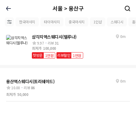
서울 > 용산구
한국마사지
타이마사지
중국마사지
1인샵
스웨디시
홈
삼각지역스웨디시(델루나)
0m
9.97
리뷰
31
최저가
100,000
첫방문
리뷰할인
1만원
1만원
용산역스웨디시(트리쉐이드)
0m
10.00
리뷰
86
최저가
50,000